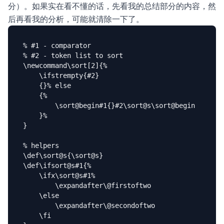
分）。如果实在看不懂的话，先看我的总结部分的内容，然
后再看我的分析，可能就清除一下了。
% #1 - comparator

% #2 - token list to sort

\newcommand\sort[2]{%

    \ifstrempty{#2}

    {}% else

    {%

        \sort@begin#1{}#2\sort@s\sort@begin

    }%

}

% helpers

\def\sort@s{\sort@s}

\def\ifsort@s#1{%

    \ifx\sort@s#1%

        \expandafter\@firstoftwo

    \else

        \expandafter\@secondoftwo

    \fi
