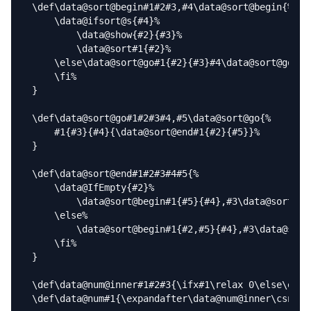
\def\data@sort@begin#1#2#3,#4\data@sort@begin{%

    \data@ifsort@s{#4}%

        \data@show{#2}{#3}%

        \data@sort#1{#2}%

    \else\data@sort@go#1{#2}{#3}#4\data@sort@go%

    \fi%

}

\def\data@sort@go#1#2#3#4,#5\data@sort@go{%

    #1{#3}{#4}{\data@sort@end#1{#2}{#5}}%

}

\def\data@sort@end#1#2#3#4#5{%

    \data@IfEmpty{#2}%

        \data@sort@begin#1{#5}{#4},#3\data@sort@beg
    \else%

        \data@sort@begin#1{#2,#5}{#4},#3\data@sort@
    \fi%

}

\def\data@num@inner#1#2#3{\ifx#1\relax 0\else\expan
\def\data@num#1{\expandafter\data@num@inner\csname