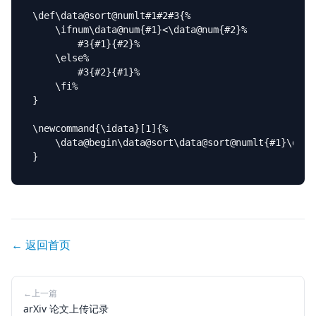
\def\data@sort@numlt#1#2#3{%

    \ifnum\data@num{#1}<\data@num{#2}%

        #3{#1}{#2}%

    \else%

        #3{#2}{#1}%

    \fi%

}

\newcommand{\idata}[1]{%

    \data@begin\data@sort\data@sort@numlt{#1}\data@
← 返回首页
←
上一篇
arXiv 论文上传记录