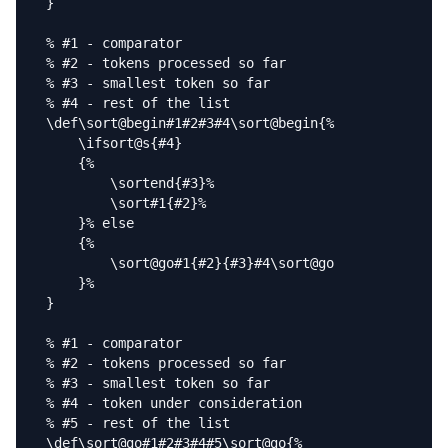
}

% #1 - comparator

% #2 - tokens processed so far

% #3 - smallest token so far

% #4 - rest of the list

\def\sort@begin#1#2#3#4\sort@begin{%

    \ifsort@s{#4}

    {%

        \sortend{#3}%

        \sort#1{#2}%

    }% else

    {%

        \sort@go#1{#2}{#3}#4\sort@go

    }%

}

% #1 - comparator

% #2 - tokens processed so far

% #3 - smallest token so far

% #4 - token under consideration

% #5 - rest of the list

\def\sort@go#1#2#3#4#5\sort@go{%
