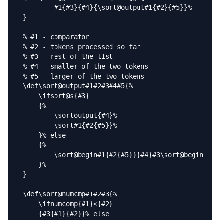
        #1{#3}{#4}{\sort@output#1{#2}{#5}}%

}

% #1 - comparator

% #2 - tokens processed so far

% #3 - rest of the list

% #4 - smaller of the two tokens

% #5 - larger of the two tokens

\def\sort@output#1#2#3#4#5{%

    \ifsort@s{#3}

    {%

        \sortoutput{#4}%

        \sort#1{#2{#5}}%

    }% else

    {%

        \sort@begin#1{#2{#5}}{#4}#3\sort@begin

    }%

}

\def\sort@numcmp#1#2#3{%

    \ifnumcomp{#1}<{#2}

    {#3{#1}{#2}}% else
